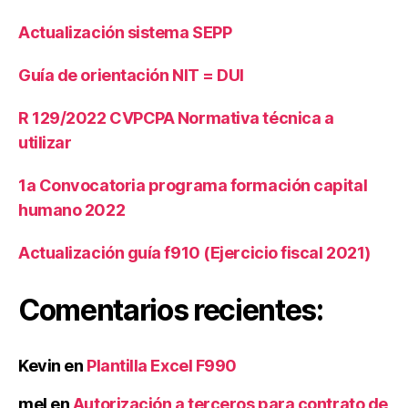
n
e
o
Fi
Actualización sistema SEPP
s
,
n
n
O
e
a
Guía de orientación NIT = DUI
r
s
n
g
S
ci
a
R 129/2022 CVPCPA Normativa técnica a
o
e
ni
ci
utilizar
r
z
al
a
a
e
1a Convocatoria programa formación capital
ci
s
,
humano 2022
o
R
n
e
Actualización guía f910 (Ejercicio fiscal 2021)
e
s
s
p
Si
o
Comentarios recientes:
n
n
Fi
s
n
a
Kevin
en
Plantilla Excel F990
e
bi
s
li
mel
en
Autorización a terceros para contrato de