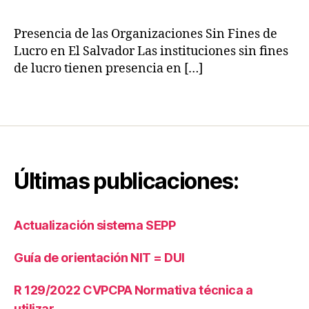
o
a
d
d
e
Presencia de las Organizaciones Sin Fines de
Fi
G
Lucro en El Salvador Las instituciones sin fines
n
o
de lucro tienen presencia en […]
a
b
n
e
Etiquetas
ci
r
e
n
r
a
a
,
ci
O
o
Últimas publicaciones:
r
n
g
a
Actualización sistema SEPP
ni
z
Guía de orientación NIT = DUI
a
ci
o
R 129/2022 CVPCPA Normativa técnica a
n
utilizar