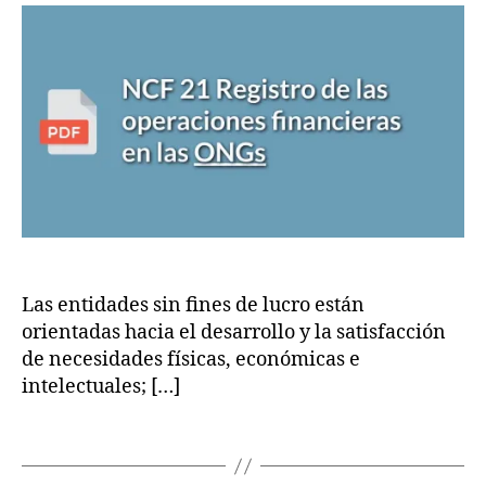
entrada
entrada
Registro
n
o
0
de
Fi
r
1
las
n
S
9
operaciones
D
e
V
financieras
o
s
en
n
d
las
a
e
ONGs
ci
L
o
u
n
c
e
r
s
,
o
,
E
M
Las entidades sin fines de lucro están
x
in
orientadas hacia el desarrollo y la satisfacción
e
is
de necesidades físicas, económicas e
n
t
intelectuales; […]
ci
e
o
ri
Etiquetas
n
o
P
o
d
d
o