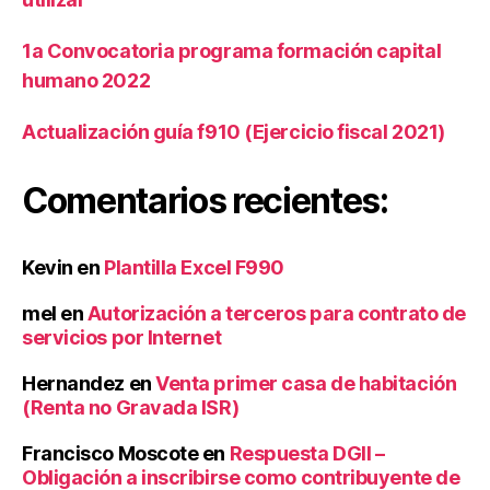
e
s
1a Convocatoria programa formación capital
Si
humano 2022
n
Fi
Actualización guía f910 (Ejercicio fiscal 2021)
n
e
s
Comentarios recientes:
d
e
L
Kevin
en
Plantilla Excel F990
u
c
mel
en
Autorización a terceros para contrato de
r
servicios por Internet
o
,
O
Hernandez
en
Venta primer casa de habitación
r
(Renta no Gravada ISR)
g
a
Francisco Moscote
en
Respuesta DGII –
ni
Obligación a inscribirse como contribuyente de