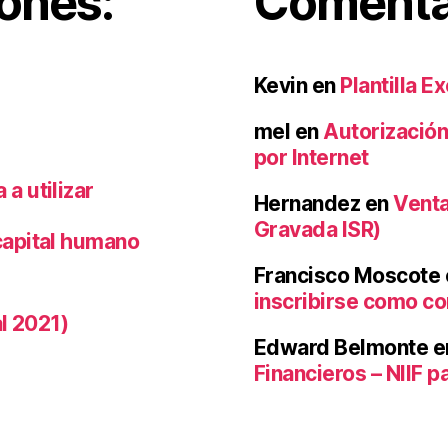
iones:
Comentar
Kevin
en
Plantilla E
mel
en
Autorización
por Internet
a utilizar
Hernandez
en
Venta
Gravada ISR)
capital humano
Francisco Moscote
inscribirse como co
al 2021)
Edward Belmonte
e
Financieros – NIIF 