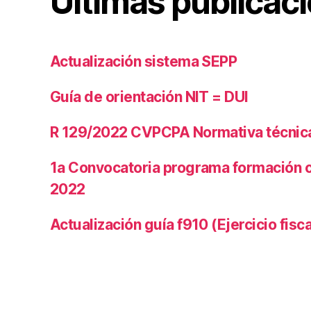
Últimas publicac
z
a
ci
Actualización sistema SEPP
o
n
e
Guía de orientación NIT = DUI
s
Si
R 129/2022 CVPCPA Normativa técnica 
n
Fi
1a Convocatoria programa formación 
n
2022
e
s
Actualización guía f910 (Ejercicio fisc
d
e
L
u
c
r