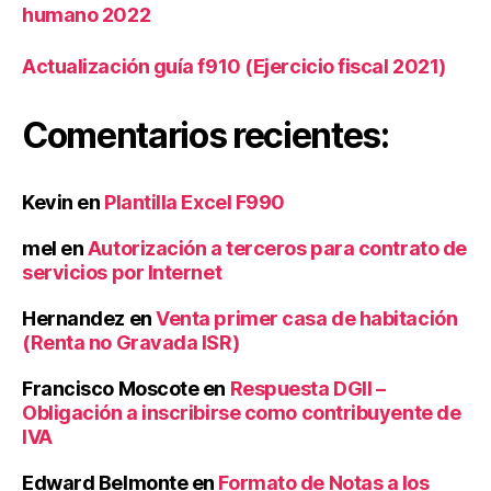
humano 2022
s
,
Di
Actualización guía f910 (Ejercicio fiscal 2021)
r
e
c
Comentarios recientes:
ci
o
n
Kevin
en
Plantilla Excel F990
G
e
mel
en
Autorización a terceros para contrato de
n
servicios por Internet
e
r
Hernandez
en
Venta primer casa de habitación
al
(Renta no Gravada ISR)
d
e
Francisco Moscote
en
Respuesta DGII –
T
Obligación a inscribirse como contribuyente de
e
IVA
s
o
Edward Belmonte
en
Formato de Notas a los