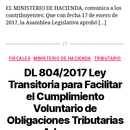
n
e
t
e
EL MINISTERIO DE HACIENDA, comunica a los
I
o
s
contribuyentes: Que con fecha 17 de enero de
m
s
T
2017, la Asamblea Legislativa aprobó […]
p
L
ri
u
e
b
Etiquetas
e
gi
u
st
sl
t
o
a
a
Categorías
s
,
ti
ri
FISCALES
MINISTERIO DE HACIENDA
TRIBUTARIO
D
v
a
DL 804/2017 Ley
e
o
s
cl
s
,
Transitoria para Facilitar
a
O
r
bl
el Cumplimiento
a
ig
P
ci
a
Voluntario de
o
di
o
ci
ci
r
n
o
Obligaciones Tributarias
E
e
e
n
m
l
s
e