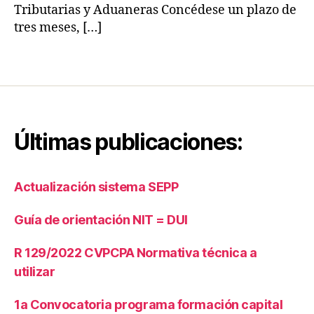
e
ri
Tributarias y Aduaneras Concédese un plazo de
n
b
tres meses, […]
e
u
r
t
Etiquetas
al
a
d
ri
e
a
I
s
m
Últimas publicaciones:
p
u
e
Actualización sistema SEPP
st
o
Guía de orientación NIT = DUI
s
In
t
R 129/2022 CVPCPA Normativa técnica a
e
utilizar
r
n
1a Convocatoria programa formación capital
o