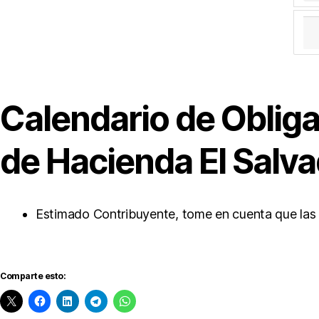
li
g
a
ci
o
n
e
Calendario de Obliga
s
a
de Hacienda El Salv
d
u
a
n
Estimado Contribuyente, tome en cuenta que las 
e
r
a
s
,
Comparte esto:
O
b