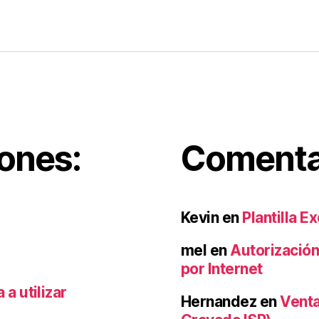
iones:
Comentar
Kevin
en
Plantilla E
mel
en
Autorización
por Internet
a utilizar
Hernandez
en
Venta