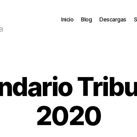
Inicio
Blog
Descargas
S
El
ndario Tribu
P
o
di
ci
r
2020
E
e
m
l
C
b
o
r