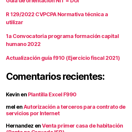
Guía de orientación NIT = DUI
P
A
R 129/2022 CVPCPA Normativa técnica a
utilizar
1a Convocatoria programa formación capital
humano 2022
Actualización guía f910 (Ejercicio fiscal 2021)
Comentarios recientes:
Kevin
en
Plantilla Excel F990
mel
en
Autorización a terceros para contrato de
servicios por Internet
Hernandez
en
Venta primer casa de habitación