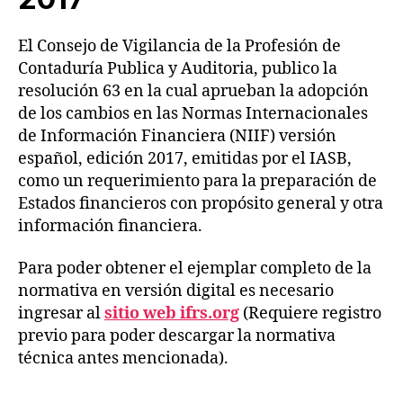
n
ci
El Consejo de Vigilancia de la Profesión de
a
Contaduría Publica y Auditoria, publico la
d
resolución 63 en la cual aprueban la adopción
e
de los cambios en las Normas Internacionales
la
de Información Financiera (NIIF) versión
C
español, edición 2017, emitidas por el IASB,
o
n
como un requerimiento para la preparación de
t
Estados financieros con propósito general y otra
a
información financiera.
d
u
Para poder obtener el ejemplar completo de la
ri
normativa en versión digital es necesario
a
ingresar al
sitio web ifrs.org
(Requiere registro
P
previo para poder descargar la normativa
u
bl
técnica antes mencionada).
ic
a
,