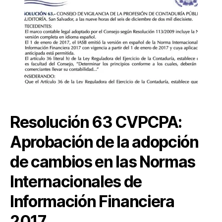
de
d
S
7
cambios
e
V
en
C
las
o
NIIF
m
2017
e
r
ci
o
,
C
o
Resolución 63 CVPCPA:
n
s
Aprobación de la adopción
ej
o
de cambios en las Normas
d
Internacionales de
e
V
Información Financiera
ig
il
2017
a