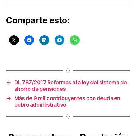
a
ci
o
Comparte esto:
n
In
t
e
r
n
Etiquetas
a
ci
o
n
←
DL 787/2017 Reformas a la ley del sistema de
al
ahorro de pensiones
d
→
Más de 9 mil contribuyentes con deuda en
e
cobro administrativo
C
o
n
t
a