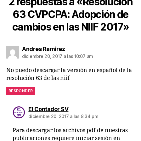
2 respuestas a «Resolución
d
63 CVPCPA: Adopción de
o
r
cambios en las NIIF 2017»
e
s
,
IA
S
dice:
Andres Ramirez
B
,
diciembre 20, 2017 a las 10:07 am
N
o
No puedo descargar la versión en español de la
r
resolución 63 de las niif
m
a
RESPONDER
s
In
dice:
El Contador SV
t
diciembre 20, 2017 a las 8:34 pm
e
r
Para descargar los archivos pdf de nuestras
n
a
publicaciones requiere iniciar sesión en