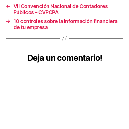
a
,
←
VII Convención Nacional de Contadores
I
Públicos – CVPCPA
m
→
10 controles sobre la información financiera
p
de tu empresa
u
e
st
o
Deja un comentario!
s
In
t
e
r
n
o
s
,
M
in
is
t