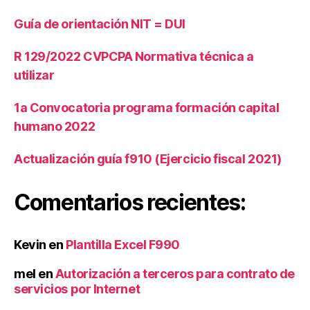
e
r
Guía de orientación NIT = DUI
e
s
R 129/2022 CVPCPA Normativa técnica a
M
utilizar
o
r
1a Convocatoria programa formación capital
a
t
humano 2022
o
ri
Actualización guía f910 (Ejercicio fiscal 2021)
o
Comentarios recientes:
Kevin
en
Plantilla Excel F990
mel
en
Autorización a terceros para contrato de
servicios por Internet