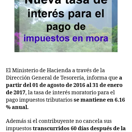
para
6
r
S
el
al
V
pago
d
de
e
impuestos
I
en
m
mora
p
u
e
st
o
El Ministerio de Hacienda a través de la
s
Dirección General de Tesorería, informa que
a
In
partir del 01 de agosto de 2016 al 31 de enero
t
de 2017
, la tasa de interés moratorio para el
e
pago impuestos tributarios
se mantiene en 6.16
r
% anual.
n
o
s
,
Además si el contribuyente no cancela sus
Di
impuestos
transcurridos 60 días después de la