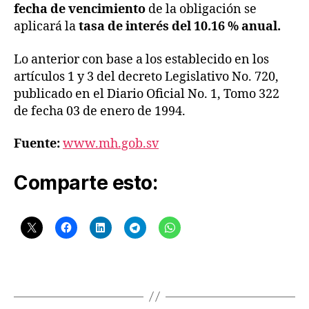
r
fecha de vencimiento
de la obligación se
e
aplicará la
tasa de interés del 10.16 % anual.
c
ci
Lo anterior con base a los establecido en los
o
artículos 1 y 3 del decreto Legislativo No. 720,
n
publicado en el Diario Oficial No. 1, Tomo 322
G
e
de fecha 03 de enero de 1994.
n
e
Fuente:
www.mh.gob.sv
r
al
Comparte esto:
d
e
T
e
s
o
Etiquetas
r
e
ri