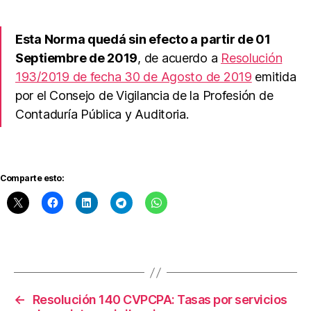
e
a
u
Esta Norma quedá sin efecto a partir de 01
di
Septiembre de 2019
, de acuerdo a
Resolución
t
193/2019 de fecha 30 de Agosto de 2019
emitida
o
ri
por el Consejo de Vigilancia de la Profesión de
a
,
Contaduría Pública y Auditoria.
N
o
r
m
Comparte esto:
a
ti
v
a
T
Etiquetas
é
c
ni
←
Resolución 140 CVPCPA: Tasas por servicios
c