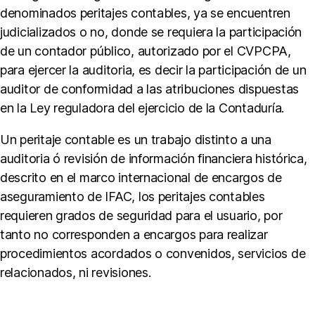
a
denominados peritajes contables, ya se encuentren
r
judicializados o no, donde se requiera la participación
g
de un contador público, autorizado por el CVPCPA,
o
d
para ejercer la auditoria, es decir la participación de un
e
auditor de conformidad a las atribuciones dispuestas
a
en la Ley reguladora del ejercicio de la Contaduría.
u
di
Un peritaje contable es un trabajo distinto a una
t
auditoria ó revisión de información financiera histórica,
o
ri
descrito en el marco internacional de encargos de
a
,
aseguramiento de IFAC, los peritajes contables
N
requieren grados de seguridad para el usuario, por
o
tanto no corresponden a encargos para realizar
r
procedimientos acordados o convenidos, servicios de
m
a
relacionados, ni revisiones.
s
d