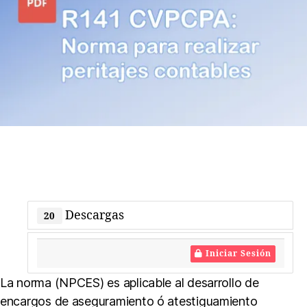
para
S
realizar
V
peritajes
contables
en
El
Salvador
Descargas
20
Iniciar Sesión
E
La norma (NPCES) es aplicable al desarrollo de
n
c
encargos de aseguramiento ó atestiguamiento