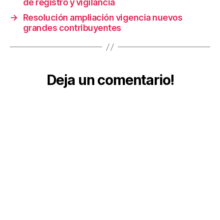
de registro y vigilancia
a
,
→
Resolución ampliación vigencia nuevos
O
grandes contribuyentes
bl
ig
a
ci
o
Deja un comentario!
n
e
s
d
e
lo
s
a
u
di
t
o
r