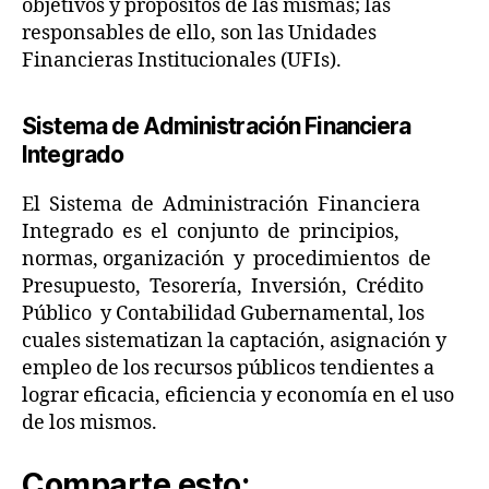
objetivos y propósitos de las mismas; las
e
responsables de ello, son las Unidades
s
Financieras Institucionales (UFIs).
c
e
n
Sistema de Administración Financiera
tr
Integrado
al
iz
El Sistema de Administración Financiera
a
Integrado es el conjunto de principios,
ci
normas, organización y procedimientos de
ó
Presupuesto, Tesorería, Inversión, Crédito
n
O
Público y Contabilidad Gubernamental, los
p
cuales sistematizan la captación, asignación y
e
empleo de los recursos públicos tendientes a
r
lograr eficacia, eficiencia y economía en el uso
a
de los mismos.
ti
v
Comparte esto:
a
,