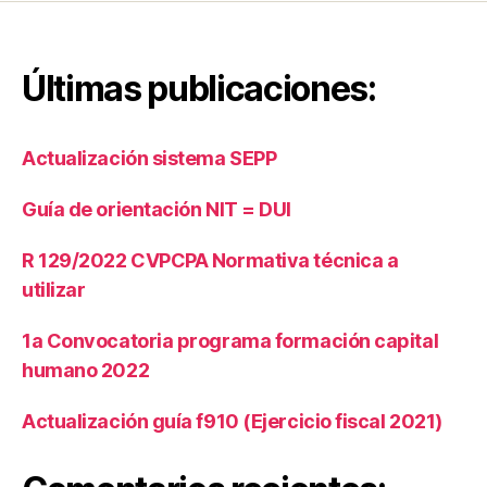
e
n
e
Últimas publicaciones:
r
al
d
Actualización sistema SEPP
e
P
Guía de orientación NIT = DUI
r
e
s
R 129/2022 CVPCPA Normativa técnica a
u
utilizar
p
u
1a Convocatoria programa formación capital
e
humano 2022
st
o
,
Actualización guía f910 (Ejercicio fiscal 2021)
Di
r
e