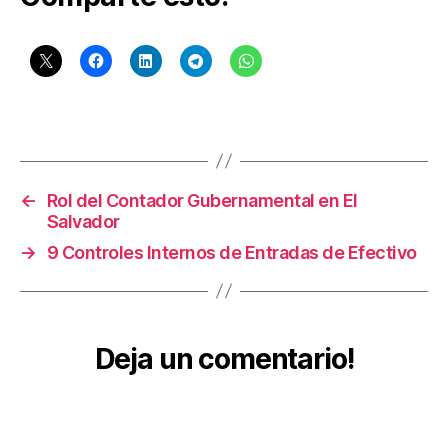
Di
r
e
c
ci
o
Etiquetas
n
G
e
←
Rol del Contador Gubernamental en El
n
Salvador
e
→
9 Controles Internos de Entradas de Efectivo
r
al
d
e
In
Deja un comentario!
v
e
rs
io