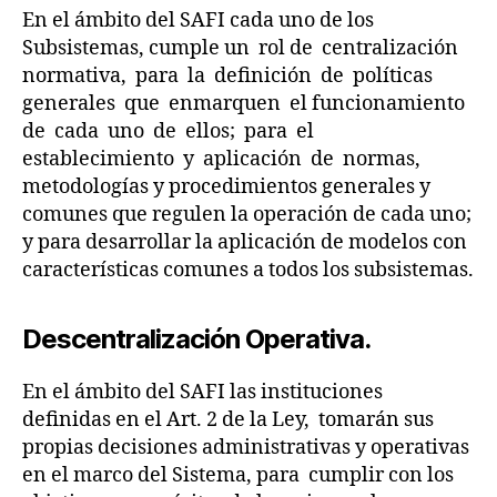
t
En el ámbito del SAFI cada uno de los
a
Subsistemas, cumple un rol de centralización
bi
normativa, para la definición de políticas
li
generales que enmarquen el funcionamiento
d
a
de cada uno de ellos; para el
d
establecimiento y aplicación de normas,
G
metodologías y procedimientos generales y
u
comunes que regulen la operación de cada uno;
b
y para desarrollar la aplicación de modelos con
e
características comunes a todos los subsistemas.
r
n
a
Descentralización Operativa.
m
e
En el ámbito del SAFI las instituciones
n
definidas en el Art. 2 de la Ley, tomarán sus
t
al
propias decisiones administrativas y operativas
,
en el marco del Sistema, para cumplir con los
D