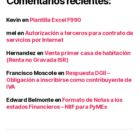
Comentarios recientes:
c
ci
o
Kevin
en
Plantilla Excel F990
n
G
mel
en
Autorización a terceros para contrato de
e
servicios por Internet
n
e
Hernandez
en
Venta primer casa de habitación
r
(Renta no Gravada ISR)
al
d
Francisco Moscote
en
Respuesta DGII –
e
Obligación a inscribirse como contribuyente de
T
IVA
e
s
Edward Belmonte
en
Formato de Notas a los
o
estados Financieros – NIIF para PyMEs
r
e
ri
a