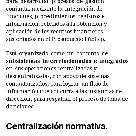
para desarrollar procesos de gestión
n
conjunta, mediante la integración de
Fi
funciones, procedimientos, registros e
n
información, referidos a la obtención y
a
n
aplicación de los recursos financieros,
ci
sustentados en el Presupuesto Público.
e
r
Está organizado como un conjunto de
a
subsistemas interrelacionados e integrados
In
en sus operaciones centralizadas y
t
descentralizadas, con apoyo de sistemas
e
computarizados, para lograr un flujo de
g
r
información que concurra a las instancias de
a
dirección, para respaldar el proceso de toma de
d
decisiones.
o
,
C
Centralización normativa.
o
n