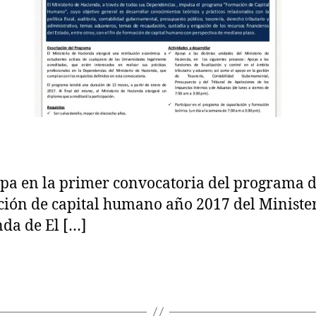
de
6
V
Capital
Humano
2017
ipa en la primer convocatoria del programa 
ión de capital humano año 2017 del Minister
da de El […]
s