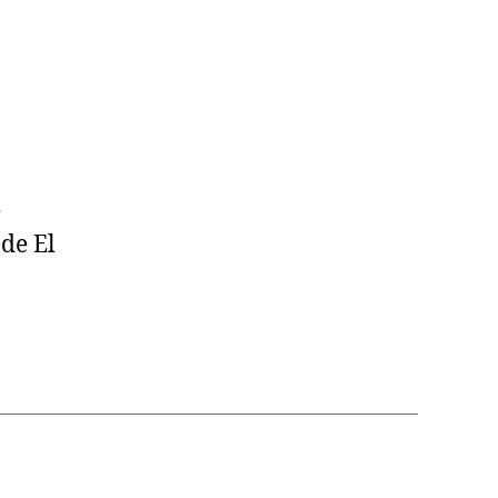
e
de El