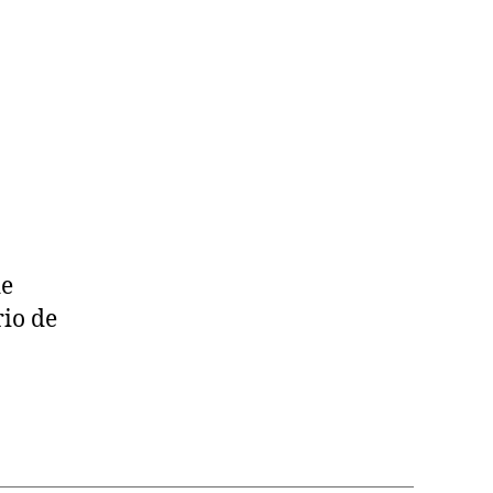
de
io de