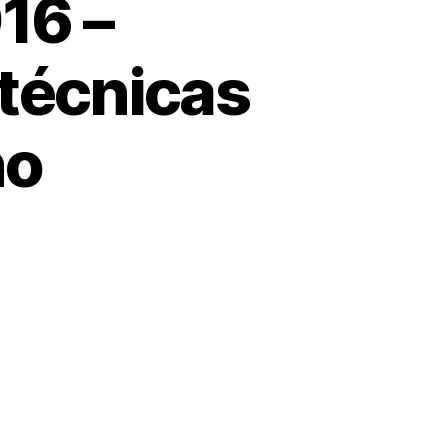
16 –
técnicas
no