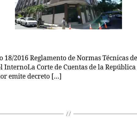
de
Control
Interno
o 18/2016 Reglamento de Normas Técnicas d
l InternoLa Corte de Cuentas de la República 
or emite decreto […]
s