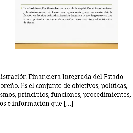
(Ley
V
AFI)
stración Financiera Integrada del Estado
oreño. Es el conjunto de objetivos, políticas,
smos, principios, funciones, procedimientos,
ros e información que […]
s