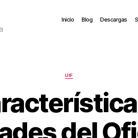
Inicio
Blog
Descargas
S
El
Categorías
UIF
racterística
ades del Ofi
P