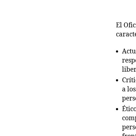
El Ofi
caracte
Actu
resp
libe
Crít
a lo
pers
Étic
comp
pers