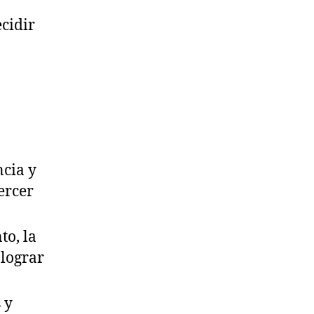
cidir
ncia y
ercer
to, la
 lograr
 y