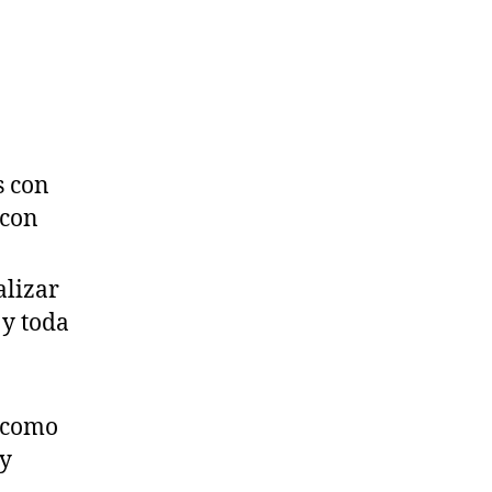
s con
 con
alizar
 y toda
 como
 y