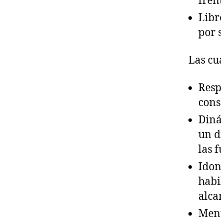
fren
Libr
por 
Las cu
Resp
cons
Diná
un d
las 
A
Idon
s
habi
o
alca
ci
a
Ment