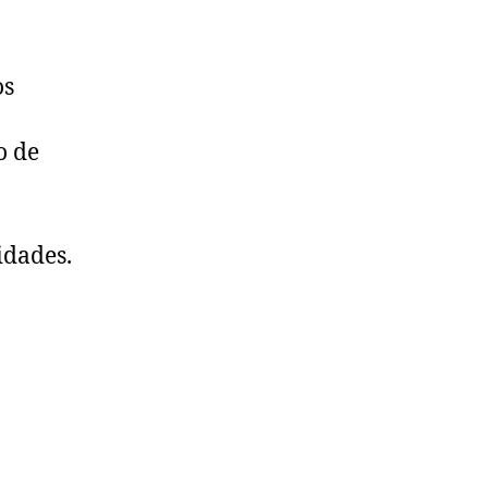
os
o de
idades.