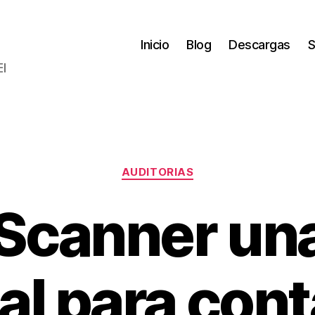
Inicio
Blog
Descargas
S
El
Categorías
AUDITORIAS
canner un
al para con
P