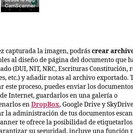
CamScanner
z capturada la imagen, podrás
crear archiv
bles al diseño de página del documento que h
ado (DUI, NIT, NRC, Escrituras Constitución, r
s, etc.) y añadir notas al archivo exportado. 
ar este proceso, puedes enviar los documentos
 de Internet, guardarlos en una galería o
enarlos en
DropBox
, Google Drive y SkyDrive
tar la administración de tus documentos esca
nner te ofrece la posibilidad de etiquetarlos
arantizar su seguridad, incluye una función 