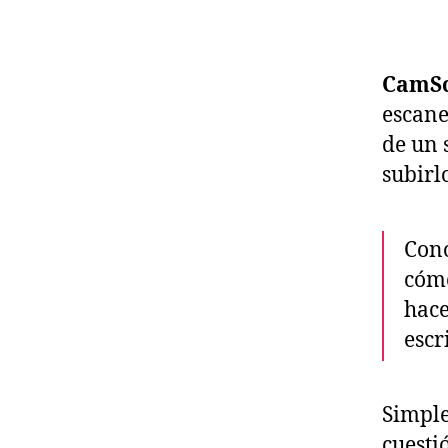
CamS
escane
de un 
subirl
Cono
cómo
hace
escr
Simpl
cuesti