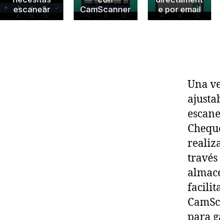
m
escanear
CamScanner
e por email
e
n
t
a
ci
o
Una ve
n
ajusta
d
e
escane
A
Cheque
u
realiz
di
través
t
o
almac
ri
facili
a
,
CamSca
E
para g
s