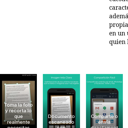
caract
además
propia
en un 
quien 
D
Toma la foto
o
y recorta lo
que
Documento
Comparte o
c
realmente
escaneado
envía
u
necesitas
con
directament