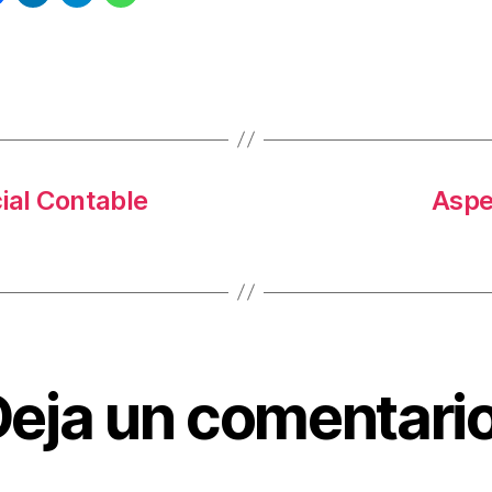
s
ial Contable
Aspe
eja un comentario