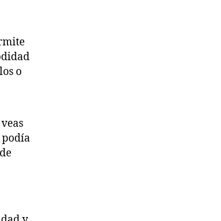
rmite
odidad
los o
 veas
o podía
 de
idad y