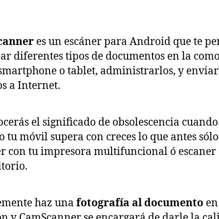
canner
es un escáner para Android que te pe
ar diferentes tipos de documentos en la com
smartphone o tablet, administrarlos, y enviar
os a Internet.
cerás el significado de obsolescencia cuando
 tu móvil supera con creces lo que antes sól
r con tu impresora multifuncional ó escaner
itorio.
emente haz una
fotografía al documento
en
ón y CamScanner se encargará de darle la cal