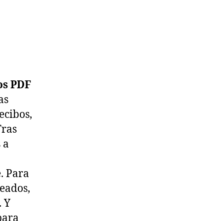
os PDF
as
ecibos,
Tras
 a
. Para
neados,
. Y
para