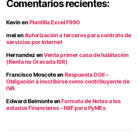
Comentarios recientes:
i
e
r
Kevin
en
Plantilla Excel F990
o
s
mel
en
Autorización a terceros para contrato de
servicios por Internet
Hernandez
en
Venta primer casa de habitación
(Renta no Gravada ISR)
Francisco Moscote
en
Respuesta DGII –
Obligación a inscribirse como contribuyente de
IVA
Edward Belmonte
en
Formato de Notas a los
estados Financieros – NIIF para PyMEs