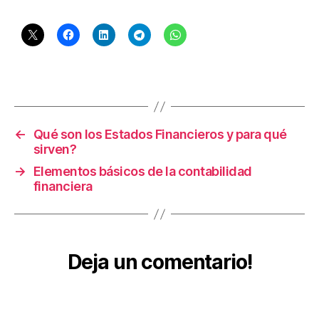
o
d
e
l
R
Etiquetas
e
s
u
lt
←
Qué son los Estados Financieros y para qué
a
sirven?
d
→
Elementos básicos de la contabilidad
o
financiera
I
n
t
e
Deja un comentario!
g
r
a
l
,