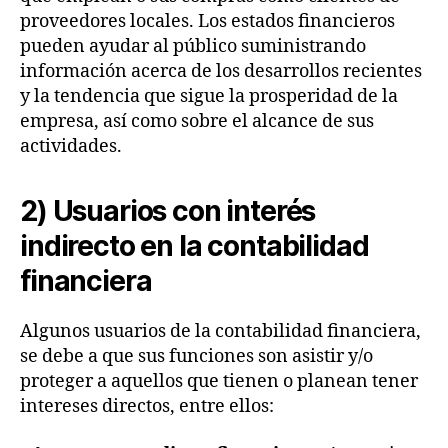
e
proveedores locales. Los estados financieros
E
pueden ayudar al público suministrando
f
información acerca de los desarrollos recientes
e
c
y la tendencia que sigue la prosperidad de la
ti
empresa, así como sobre el alcance de sus
v
actividades.
o
,
E
2) Usuarios con interés
s
indirecto en la contabilidad
t
a
financiera
d
o
Algunos usuarios de la contabilidad financiera,
d
se debe a que sus funciones son asistir y/o
e
S
proteger a aquellos que tienen o planean tener
it
intereses directos, entre ellos:
u
a