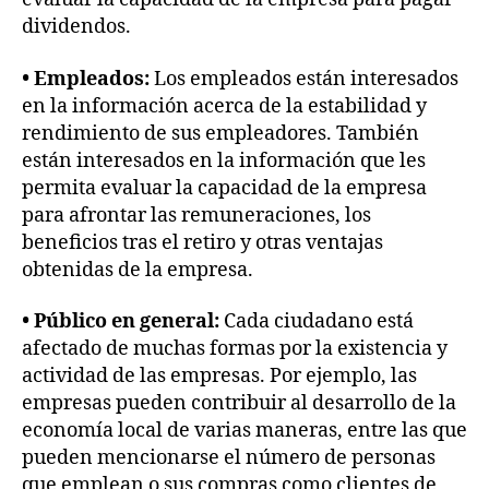
dividendos.
• Empleados:
Los empleados están interesados
en la información acerca de la estabilidad y
rendimiento de sus empleadores. También
E
s
están interesados en la información que les
t
permita evaluar la capacidad de la empresa
a
para afrontar las remuneraciones, los
d
beneficios tras el retiro y otras ventajas
o
obtenidas de la empresa.
d
e
• Público en general:
Cada ciudadano está
F
afectado de muchas formas por la existencia y
l
u
actividad de las empresas. Por ejemplo, las
j
empresas pueden contribuir al desarrollo de la
o
economía local de varias maneras, entre las que
s
pueden mencionarse el número de personas
d
que emplean o sus compras como clientes de