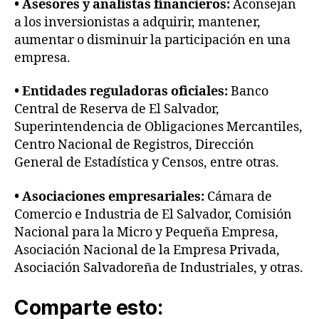
• Asesores y analistas financieros:
Aconsejan
c
a los inversionistas a adquirir, mantener,
i
aumentar o disminuir la participación en una
ó
empresa.
n
F
• Entidades reguladoras oficiales:
Banco
i
n
Central de Reserva de El Salvador,
a
Superintendencia de Obligaciones Mercantiles,
n
Centro Nacional de Registros, Dirección
c
General de Estadística y Censos, entre otras.
i
e
• Asociaciones empresariales:
Cámara de
r
Comercio e Industria de El Salvador, Comisión
a
Nacional para la Micro y Pequeña Empresa,
,
E
Asociación Nacional de la Empresa Privada,
s
Asociación Salvadoreña de Industriales, y otras.
t
a
Comparte esto:
d