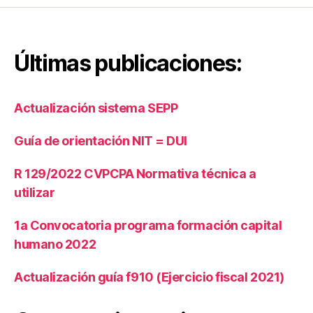
t
a
s
Últimas publicaciones:
a
l
o
s
Actualización sistema SEPP
E
s
Guía de orientación NIT = DUI
t
a
R 129/2022 CVPCPA Normativa técnica a
d
utilizar
o
s
1a Convocatoria programa formación capital
F
i
humano 2022
n
a
Actualización guía f910 (Ejercicio fiscal 2021)
n
c