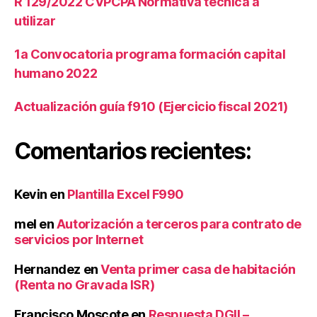
R 129/2022 CVPCPA Normativa técnica a
m
s
,
a
utilizar
P
C
ol
o
1a Convocatoria programa formación capital
íti
n
humano 2022
c
t
a
a
Actualización guía f910 (Ejercicio fiscal 2021)
s
bl
c
e
o
Comentarios recientes:
n
t
a
Kevin
en
Plantilla Excel F990
bl
e
mel
en
Autorización a terceros para contrato de
s
,
servicios por Internet
Si
st
Hernandez
en
Venta primer casa de habitación
e
(Renta no Gravada ISR)
m
a
Francisco Moscote
en
Respuesta DGII –