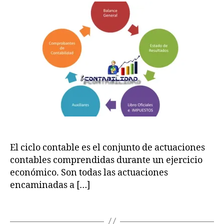
al
contable
o
2
o
en
r
0
g
las
S
1
o
empresas
V
6
d
e
c
u
e
In
n
n
t
o
a
v
s
,
a
C
El ciclo contable es el conjunto de actuaciones
ci
u
contables comprendidas durante un ejercicio
o
e
económico. Son todas las actuaciones
n
n
encaminadas a […]
e
t
s
a
Etiquetas
e
s
n
C