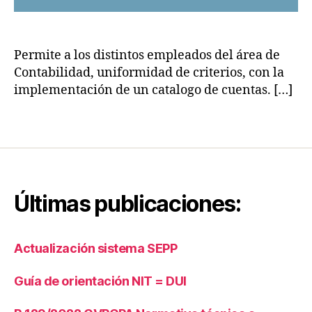
n
o
t
s
,
a
R
bi
Permite a los distintos empleados del área de
e
li
gi
Contabilidad, uniformidad de criterios, con la
d
st
implementación de un catalogo de cuentas. […]
a
r
d
,
o
Etiquetas
N
s
II
c
F
o
p
n
a
t
Últimas publicaciones:
r
a
a
bl
la
e
Actualización sistema SEPP
s
s
,
P
Si
Guía de orientación NIT = DUI
y
st
M
e
E