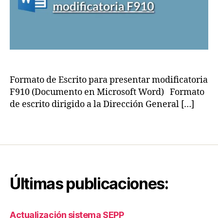
u
e
al
s
e
d
s
,
e
O
fi
bl
ni
ig
ti
a
Formato de Escrito para presentar modificatoria
v
ci
F910 (Documento en Microsoft Word) Formato
a
o
s
,
de escrito dirigido a la Dirección General […]
n
S
e
uj
Etiquetas
s
e
T
t
ri
o
b
s
u
n
Últimas publicaciones:
t
o
a
d
ri
o
Actualización sistema SEPP
a