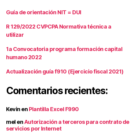
m
s
,
ic
Guía de orientación NIT = DUI
R
ili
e
a
t
R 129/2022 CVPCPA Normativa técnica a
d
e
utilizar
o
n
s
ci
1a Convocatoria programa formación capital
o
humano 2022
n
e
Actualización guía f910 (Ejercicio fiscal 2021)
s
1
0
Comentarios recientes:
%
IS
R
,
Kevin
en
Plantilla Excel F990
R
e
mel
en
Autorización a terceros para contrato de
t
servicios por Internet
e