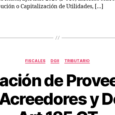
bución o Capitalización de Utilidades, […]
s
Categorías
FISCALES
DGII
TRIBUTARIO
ación de Prove
P
 Acreedores y 
o
e
r
n
E
e