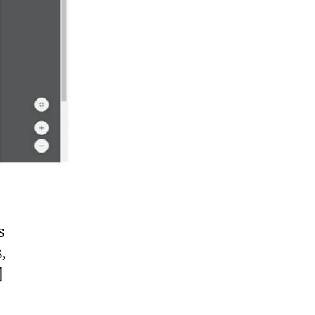
s
,
]