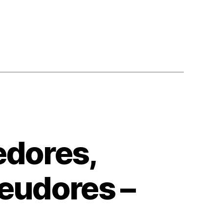
edores,
Deudores –