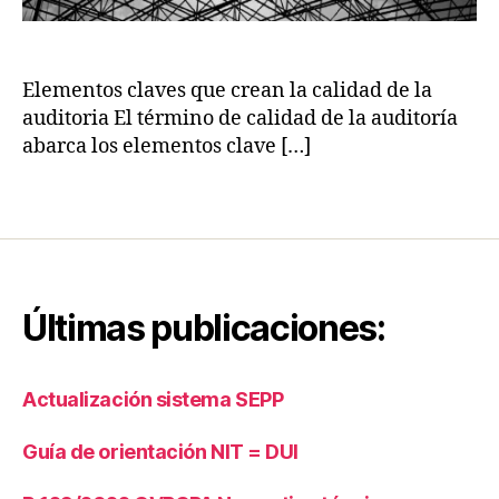
e
s
a
d
u
e
Elementos claves que crean la calidad de la
di
a
t
auditoria El término de calidad de la auditoría
u
o
abarca los elementos clave […]
di
r
t
e
o
Etiquetas
s
,
ri
S
a
,
u
N
p
I
e
C
Últimas publicaciones:
ri
C
n
,
t
N
Actualización sistema SEPP
e
o
n
r
Guía de orientación NIT = DUI
d
m
e
a