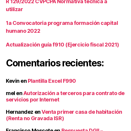
R 129/2022 CVPCPA Normativa técnica a
n
s
ci
utilizar
In
a
t
d
1a Convocatoria programa formación capital
e
el
r
humano 2022
Si
n
st
a
Actualización guía f910 (Ejercicio fiscal 2021)
e
ci
m
o
a
Comentarios recientes:
n
Fi
al
n
e
a
Kevin
en
Plantilla Excel F990
s
n
d
ci
mel
en
Autorización a terceros para contrato de
e
e
servicios por Internet
A
r
u
o
Hernandez
en
Venta primer casa de habitación
di
(Renta no Gravada ISR)
t
o
Francisco Moscote
en
Respuesta DGII –