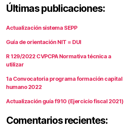
A
Últimas publicaciones:
C
A
,
Si
Actualización sistema SEPP
st
e
Guía de orientación NIT = DUI
m
a
s
R 129/2022 CVPCPA Normativa técnica a
d
utilizar
e
in
1a Convocatoria programa formación capital
f
humano 2022
o
r
Actualización guía f910 (Ejercicio fiscal 2021)
m
a
ci
Comentarios recientes:
o
n
Fi