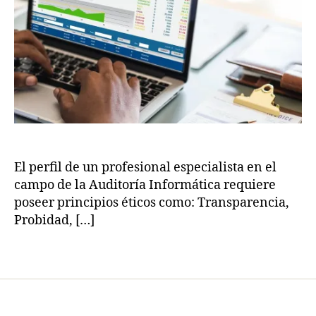
de
1
a
S
TI
8
s
,
V
C
e
rt
ifi
c
a
ci
o
n
El perfil de un profesional especialista en el
e
campo de la Auditoría Informática requiere
n
poseer principios éticos como: Transparencia,
ri
Probidad, […]
e
s
Etiquetas
g
o
s
,
IS