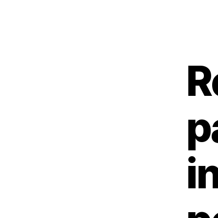
R
p
i