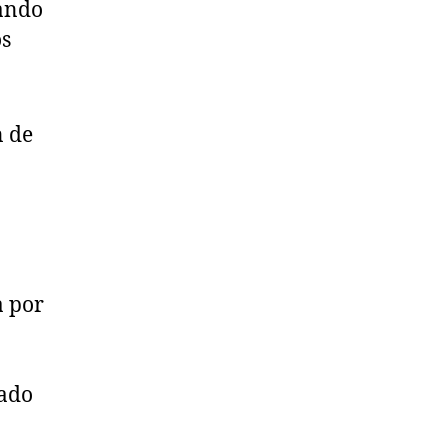
cando
os
n de
a por
zado