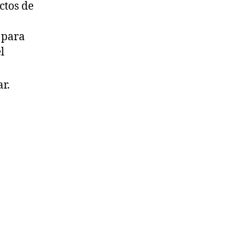
ctos de
 para
l
r.