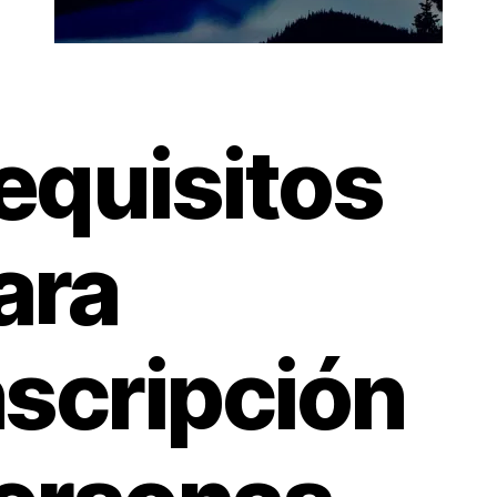
equisitos
ara
nscripción