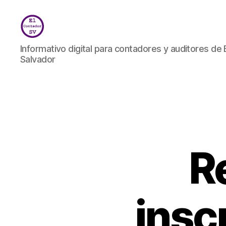
El
Informativo digital para contadores y auditores de 
Contador
Salvador
SV
R
insc