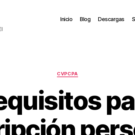
Inicio
Blog
Descargas
S
El
Categorías
CVPCPA
equisitos pa
ripción per
P