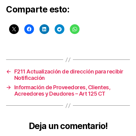
ri
Comparte esto:
b
u
t
a
ri
o
Etiquetas
s
,
o
bl
ig
←
F211 Actualización de dirección para recibir
a
Notificación
ci
→
Información de Proveedores, Clientes,
o
Acreedores y Deudores – Art 125 CT
n
e
s
A
Deja un comentario!
n
u