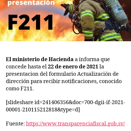
iz
a
ci
o
n
d
e
d
a
El ministerio de Hacienda
a informa que
t
concede hasta el
22 de enero de 2021
la
o
presentacion del formulario Actualización de
s
,
dirección para recibir notificaciones, conocido
In
como F211.
f
o
[slideshare id=241406356&doc=700-dgii-if-2021-
r
m
00001-210115212818&type=d]
e
s
Fuente:
https://www.transparenciafiscal.gob.sv/
T