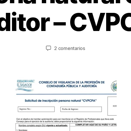
o
e
r
ditor – CVP
E
n
e
l
C
r
o
o
n
5
Autor
Fecha
en
2 comentarios
t
,
de
de
Inscripción
a
2
la
la
y
d
0
entrada
entrada
registro
o
1
de
8
r
persona
S
natural
V
como
Auditor
–
CVPCPA