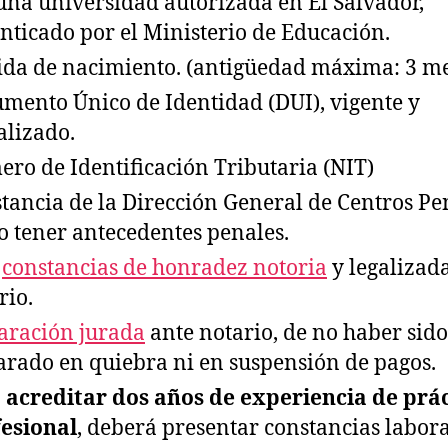
una universidad autorizada en El Salvador,
nticado por el Ministerio de Educación.
ida de nacimiento. (antigüedad máxima: 3 me
mento Único de Identidad (DUI), vigente y
alizado.
ro de Identificación Tributaria (NIT)
tancia de la Dirección General de Centros Pe
o tener antecedentes penales.
s
constancias de honradez notoria
y legalizad
rio.
aración jurada
ante notario, de no haber sido
arado en quiebra ni en suspensión de pagos.
a
acreditar dos años de experiencia de prá
esional
, deberá presentar constancias labora