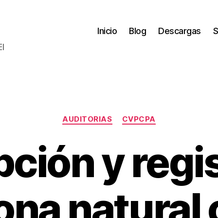
Inicio
Blog
Descargas
S
El
Categorías
AUDITORIAS
CVPCPA
pción y regi
ona natural
P