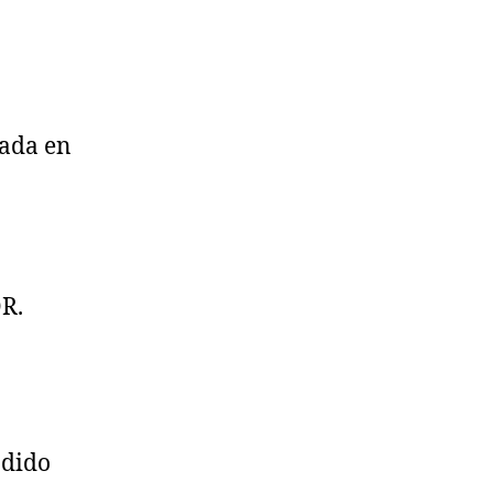
tada en
OR.
ndido