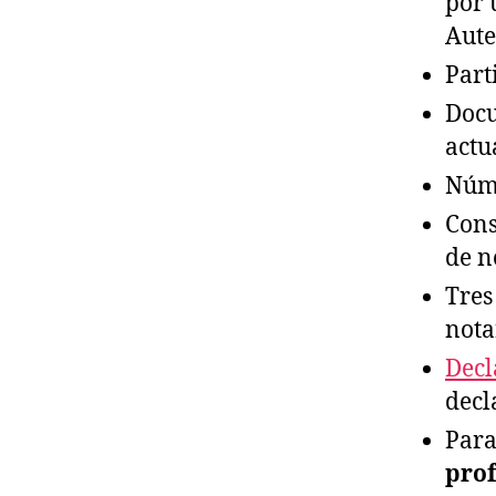
por 
Aute
Part
Docu
actu
Núme
Cons
de n
Tre
nota
Decl
decl
Par
prof