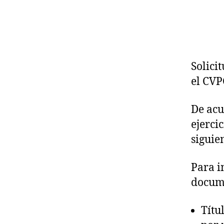
Solici
el CV
De acu
ejerci
siguie
Para in
docume
Títu