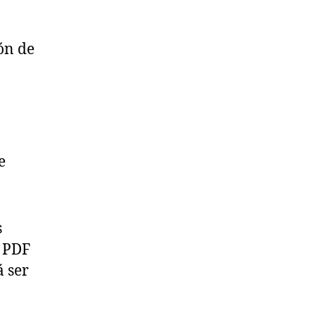
ión de
e
s
o PDF
á ser