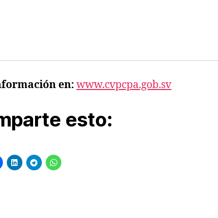
nformación en:
www.cvpcpa.gob.sv
parte esto:
s