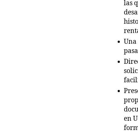
las 
desa
hist
rent
Una 
pasa
Dire
C
o
soli
n
facil
s
Pres
e
j
prop
o
docu
d
en U
e
form
V
i