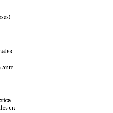
ses)
nales
a ante
ctica
les en