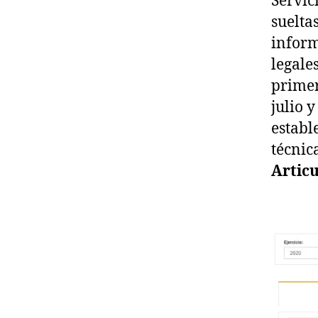
Servic
suelta
inform
legales
primer
julio 
establ
técnic
Articu