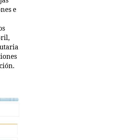
jas
ones e
os
ril,
utaria
ciones
ción.