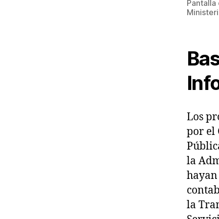
Pantalla
Minister
Bas
Inf
Los pr
por el
Públic
la Adm
hayan 
contab
la Tra