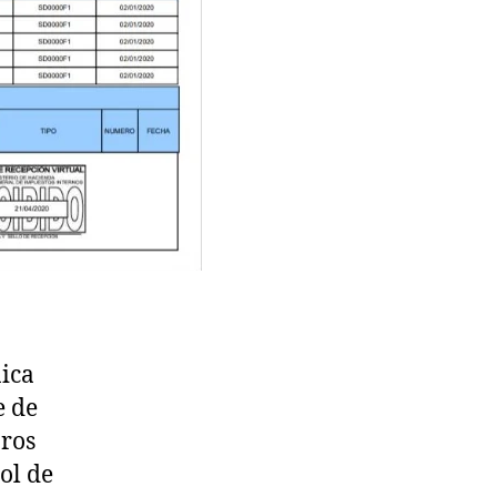
ica
e de
bros
ol de