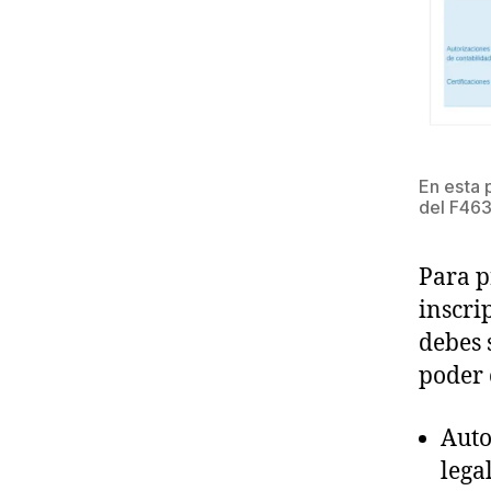
En esta 
del F46
Para p
inscri
debes 
poder 
Auto
lega