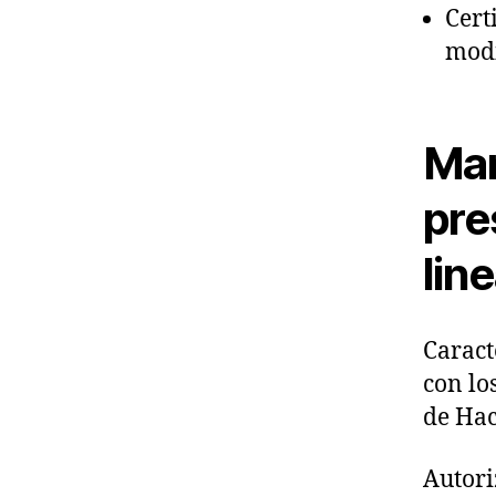
Cert
modi
Man
pre
lin
Caract
con lo
de Ha
Autori