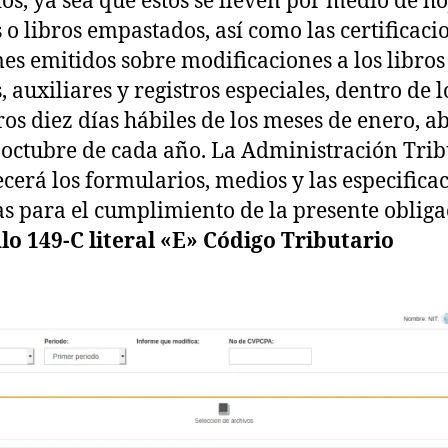
ios, ya sea que éstos se lleven por medio de ho
s o libros empastados, así como las certificaci
es emitidos sobre modificaciones a los libros
, auxiliares y registros especiales, dentro de l
os diez días hábiles de los meses de enero, ab
y octubre de cada año. La Administración Trib
ecerá los formularios, medios y las especifica
as para el cumplimiento de la presente obliga
lo 149-C literal «E» Código Tributario