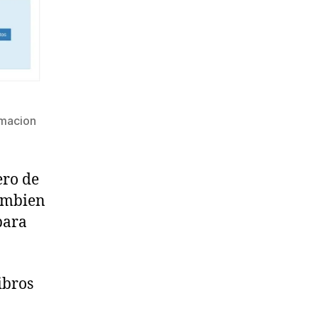
rmacion
ero de
tambien
para
ibros