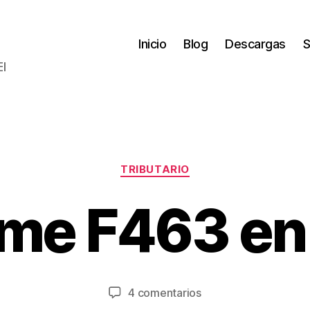
Inicio
Blog
Descargas
S
El
Categorías
P
TRIBUTARIO
o
a
r
rme F463 en 
E
b
ri
l
C
l
o
2
n
2
Autor
Fecha
en
4 comentarios
t
,
de
de
Informe