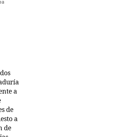
ea
ados
taduría
ente a
e
es de
esto a
n de