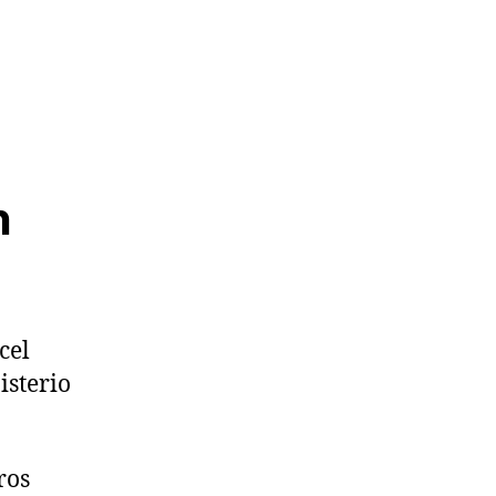
n
cel
isterio
ros