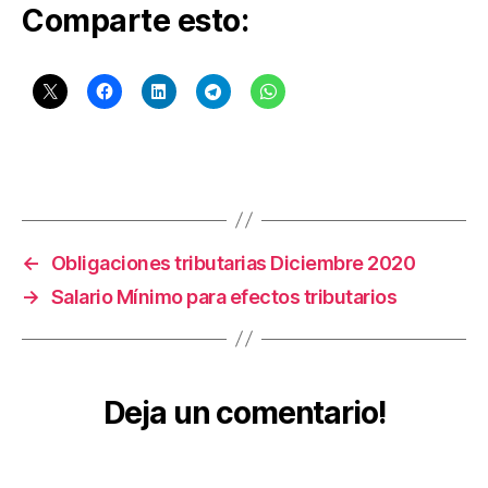
Comparte esto:
u
c
a
c
i
ó
n
Etiquetas
C
o
n
ti
←
Obligaciones tributarias Diciembre 2020
n
→
Salario Mínimo para efectos tributarios
u
a
d
a
Deja un comentario!