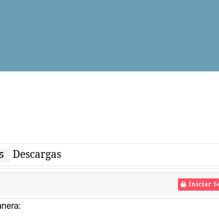
Descargas
5
Iniciar S
anera: