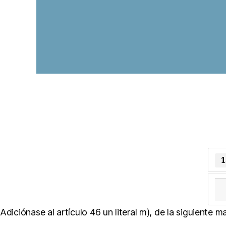
D
e
c
r
e
t
o
s
L
1
e
gi
sl
a
Adiciónase al artículo 46 un literal m), de la siguiente m
ti