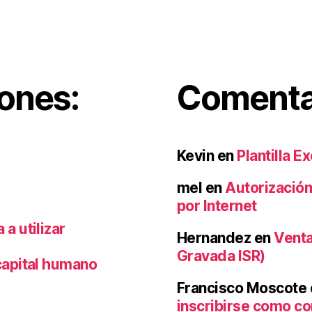
iones:
Comentar
Kevin
en
Plantilla E
mel
en
Autorización
por Internet
a utilizar
Hernandez
en
Venta
Gravada ISR)
capital humano
Francisco Moscote
inscribirse como co