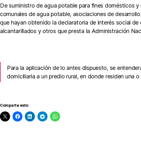
v
De suministro de agua potable para fines domésticos y 
o
comunales de agua potable, asociaciones de desarrollo 
s
,
que hayan obtenido la declaratoria de interés social de 
E
alcantarillados y otros que presta la Administración N
x
e
n
ci
o
Para la aplicación de lo antes dispuesto, se entende
n
domiciliaria a un predio rural, en donde residen una o 
d
e
I
m
Comparte esto:
p
u
e
st
o
Etiqueta