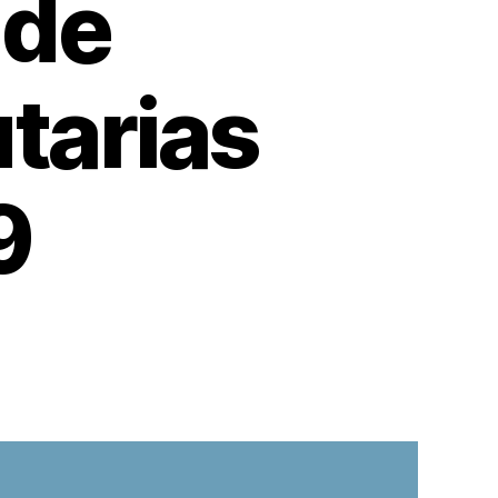
 de
utarias
9