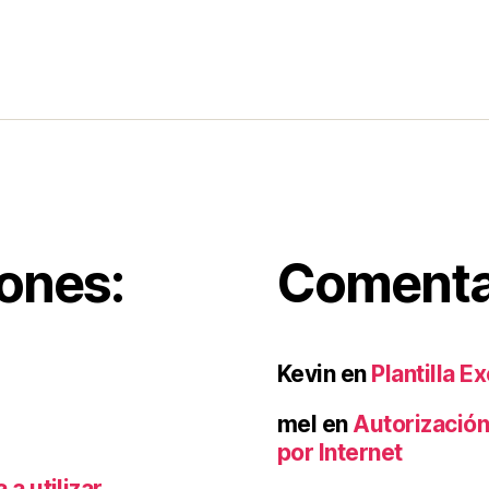
iones:
Comentar
Kevin
en
Plantilla E
mel
en
Autorización
por Internet
a utilizar