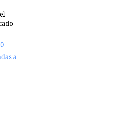
el
icado
20
das a