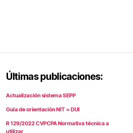
bl
ig
a
ci
o
n
e
s
T
ri
b
Últimas publicaciones:
u
t
a
ri
Actualización sistema SEPP
a
s
Guía de orientación NIT = DUI
R 129/2022 CVPCPA Normativa técnica a
utilizar