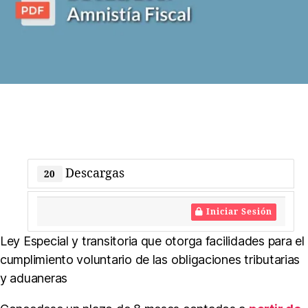
D
e
cl
a
r
a
ci
o
n
e
s
Descargas
d
20
e
I
Iniciar Sesión
m
p
Ley Especial y transitoria que otorga facilidades para el
u
cumplimiento voluntario de las obligaciones tributarias
e
y aduaneras
st
o