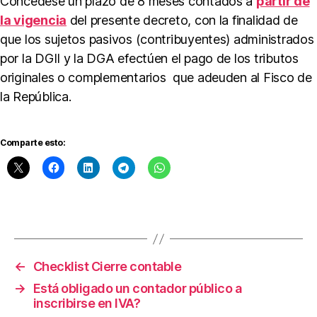
s
,
Concedese un plazo de 8 meses contados a
partir de
D
la vigencia
del presente decreto, con la finalidad de
e
que los sujetos pasivos (contribuyentes) administrados
cl
por la DGII y la DGA efectúen el pago de los tributos
a
originales o complementarios que adeuden al Fisco de
r
a
la República.
ci
o
n
Comparte esto:
e
s
e
xt
Etiquetas
e
m
p
o
←
Checklist Cierre contable
r
→
Está obligado un contador público a
á
inscribirse en IVA?
n