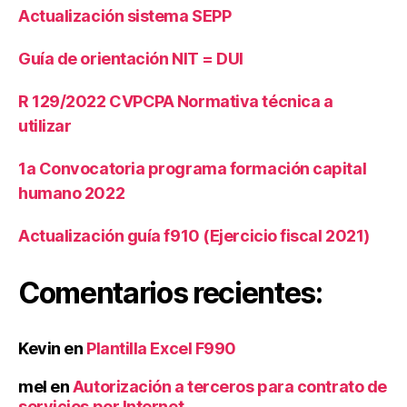
e
Actualización sistema SEPP
a
s
,
Guía de orientación NIT = DUI
D
G
R 129/2022 CVPCPA Normativa técnica a
II
,
utilizar
D
G
1a Convocatoria programa formación capital
T
humano 2022
Actualización guía f910 (Ejercicio fiscal 2021)
Comentarios recientes:
Kevin
en
Plantilla Excel F990
mel
en
Autorización a terceros para contrato de
servicios por Internet