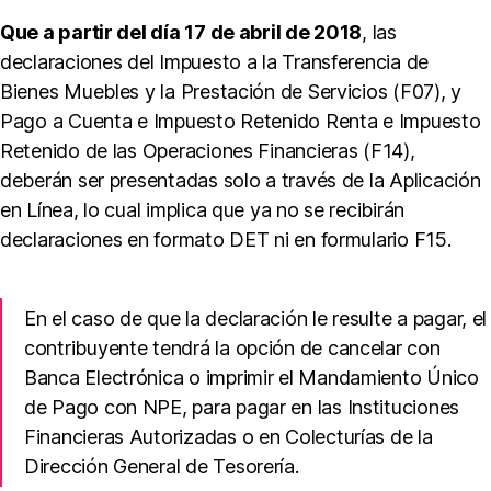
Que a partir del día 17 de abril de 2018
, las
declaraciones del Impuesto a la Transferencia de
Bienes Muebles y la Prestación de Servicios (F07), y
Pago a Cuenta e Impuesto Retenido Renta e Impuesto
Retenido de las Operaciones Financieras (F14),
deberán ser presentadas solo a través de la Aplicación
en Línea, lo cual implica que ya no se recibirán
C
declaraciones en formato DET ni en formulario F15.
al
c
ul
En el caso de que la declaración le resulte a pagar, el
o
d
contribuyente tendrá la opción de cancelar con
e
Banca Electrónica o imprimir el Mandamiento Único
In
de Pago con NPE, para pagar en las Instituciones
t
Financieras Autorizadas o en Colecturías de la
e
Dirección General de Tesorería.
r
e