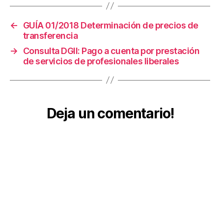
n
t
a
,
←
GUÍA 01/2018 Determinación de precios de
D
transferencia
e
→
Consulta DGII: Pago a cuenta por prestación
cl
de servicios de profesionales liberales
a
r
a
ci
Deja un comentario!
o
n
e
s
d
e
R
e
n
t
a
,