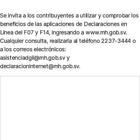
s
e
Se invita a los contribuyentes a utilizar y comprobar los
s
,
beneficios de las aplicaciones de Declaraciones en
D
Línea del F07 y F14, ingresando a www.mh.gob.sv.
e
Cualquier consulta, realizarla al teléfono 2237-3444 o
cl
a
a los correos electrónicos:
r
asistenciadgii@mh.gob.sv y
a
declaracioninternet@mh.gob.sv.
ci
o
n
e
s
d
e
I
V
A
,
D