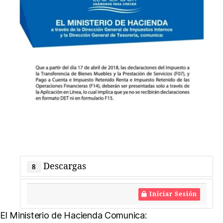
de
8
r
declaraciones
S
Tributarias
V
F07
y
F14
Descargas
8
Iniciar Sesión
El Ministerio de Hacienda Comunica: