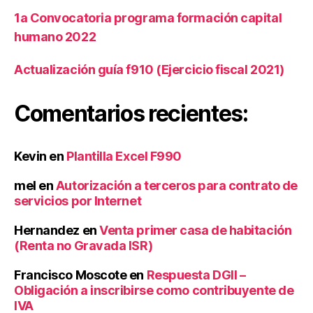
o
1a Convocatoria programa formación capital
r
e
humano 2022
s
Actualización guía f910 (Ejercicio fiscal 2021)
Comentarios recientes:
Kevin
en
Plantilla Excel F990
mel
en
Autorización a terceros para contrato de
servicios por Internet
Hernandez
en
Venta primer casa de habitación
(Renta no Gravada ISR)
Francisco Moscote
en
Respuesta DGII –
Obligación a inscribirse como contribuyente de
IVA