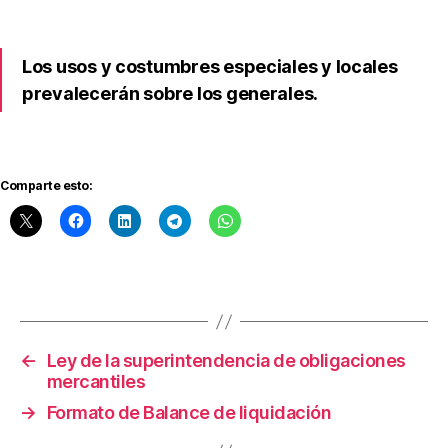
t
e
s
Los usos y costumbres especiales y locales
o
prevalecerán sobre los generales.
ci
al
,
C
o
Comparte esto:
n
tr
a
t
Etiquetas
o
s
d
e
←
Ley de la superintendencia de obligaciones
g
mercantiles
a
→
Formato de Balance de liquidación
r
a