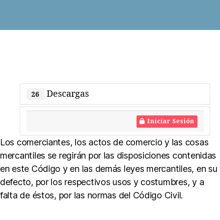
ci
a
n
t
e
In
di
vi
Descargas
d
26
u
al
Iniciar Sesión
,
C
Los comerciantes, los actos de comercio y las cosas
o
mercantiles se regirán por las disposiciones contenidas
m
en este Código y en las demás leyes mercantiles, en su
e
r
defecto, por los respectivos usos y costumbres, y a
ci
falta de éstos, por las normas del Código Civil.
a
n