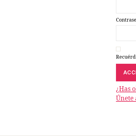
Contras
Recuér
¿Has o
Únete 