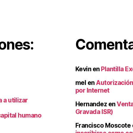
iones:
Comentar
Kevin
en
Plantilla E
mel
en
Autorización
por Internet
a utilizar
Hernandez
en
Venta
Gravada ISR)
capital humano
Francisco Moscote