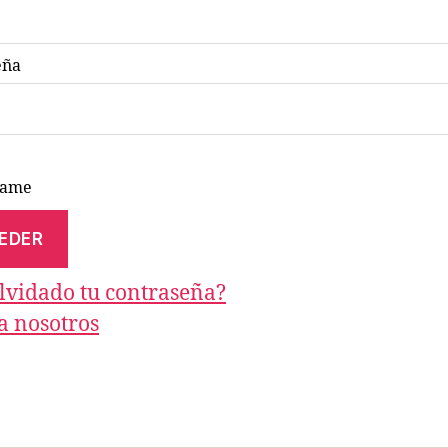
eña
dame
lvidado tu contraseña?
a nosotros