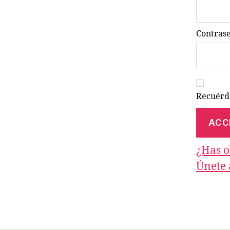
Contras
Recuér
¿Has o
Únete 