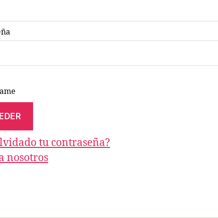
eña
dame
lvidado tu contraseña?
a nosotros