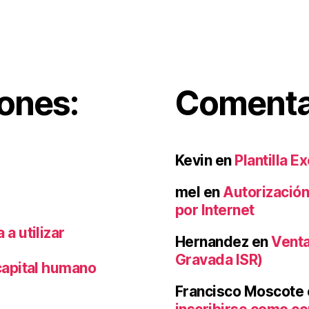
iones:
Comentar
Kevin
en
Plantilla E
mel
en
Autorización
por Internet
a utilizar
Hernandez
en
Venta
Gravada ISR)
capital humano
Francisco Moscote